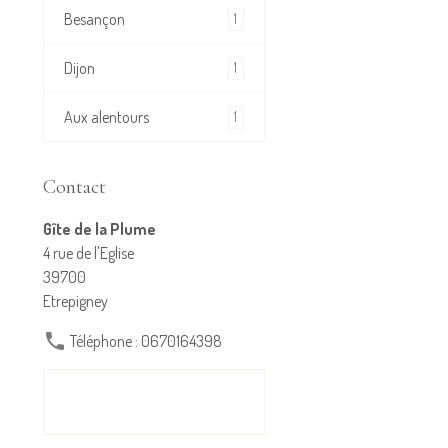
Besançon
1
Dijon
1
Aux alentours
1
Contact
Gîte de la Plume
4 rue de l'Eglise
39700
Etrepigney
Téléphone : 0670164398
FORMULAIRE DE
CONTACT