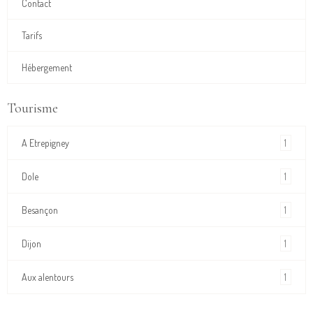
Contact
Tarifs
Hébergement
Tourisme
1
A Etrepigney
1
Dole
1
Besançon
1
Dijon
1
Aux alentours